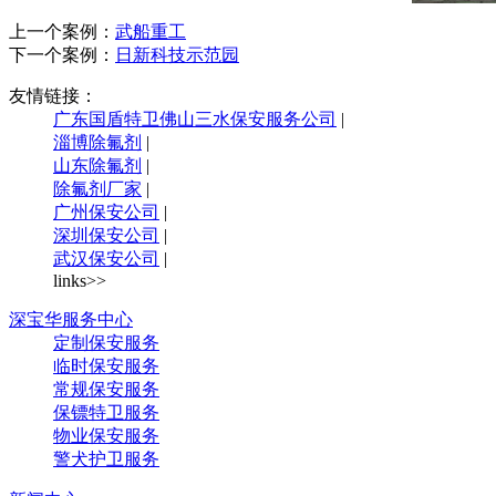
上一个案例：
武船重工
下一个案例：
日新科技示范园
友情链接：
广东国盾特卫佛山三水保安服务公司
|
淄博除氟剂
|
山东除氟剂
|
除氟剂厂家
|
广州保安公司
|
深圳保安公司
|
武汉保安公司
|
links>>
深宝华服务中心
定制保安服务
临时保安服务
常规保安服务
保镖特卫服务
物业保安服务
警犬护卫服务