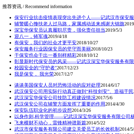
推荐资讯
/ Recommend information
保安行业抗击疫情表现突出先进个人——记武汉市保安服
辅警暖心搀扶老人过马路，家属感动送来感谢大锦旗
2019
深宝华保安员认真履职尽责，强化责任担当
2019/5/3
迎八一，铸军魂
2019/4/18
有保安，我们的社会才更平安
2018/10/27
保安服务行业因保安员的坚守而美丽
2018/10/23
干保安也会干出一番别样精彩
2018/10/12
彰显新时代保安员的风采——记武汉深宝华保安服务有限
校园安全的“守护者”
2017/12/23
我是保安， 我光荣
2017/12/7
谈谈美国保安人员对恐怖活动的应对处理
2014/6/17
武汉保安公司用实际行动真正做到“科技剑安”、造福于民
武汉深宝华保安公司技防工程建设情况
2017/5/6
武汉保安公司在辅警方面发挥了重要的作用
2014/4/30
保安队伍职业化的初步设想
2014/3/26
以身作则,科学管理——记武汉深宝华保安服务有限公司
飞来横财不动心，雷锋精神谱新篇
2014/5/22
武汉市保安服务有限公司建立关爱员工的长效机制
2014/5