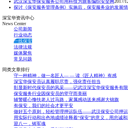
武汉深宝华保安服务公司用科技为旅客编织安全网
2017/1
探讨《保安服务管理条例》实施后，保安服务业的发展情
深宝华资讯中心
News Center
公司新闻
行业动态
一线保安
法律法规
媒体聚焦
常见问题
同类文章排行
守一种精神，做一名匠人— — 读《匠人精神》有感
深宝华保安员认真履职尽责，强化责任担当
彰显新时代保安员的风采——记武汉深宝华保安服务有限
保安服务行业因保安员的坚守而美丽
辅警暖心搀扶老人过马路，家属感动送来感谢大锦旗
有保安，我们的社会才更平安
做好五个原则，轻松管理押运队伍——武汉保安公司押运
用实际行动和出色地成绩诠释着“保安”的意义，用忠诚
迎八一，铸军魂