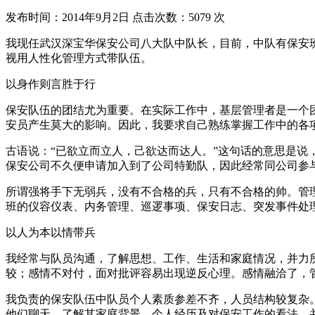
发布时间：2014年9月2日 点击次数：5079 次
我现任武汉深宝华保安公司八大队中队长，目前，中队有保安班
视用人性化管理方式带队伍。
以身作则言胜于行
保安队伍的团结尤为重要。在实际工作中，基层管理者是一个
安员产生莫大的影响。因此，我要求自己熟练掌握工作中的各
古语说：“已欲立而立人，己欲达而达人。”这句话的意思是
保安公司不久便申请加入到了公司特勤队，因此经常同公司参
所谓强将手下无弱兵，没有不合格的兵，只有不合格的帅。管
班的仪容仪表、内务管理、巡逻事项、保安日志、突发事件处
以人为本以情带兵
我经常与队员沟通，了解思想、工作、生活和家庭情况，并力
较；感情不对付，面对批评容易出现逆反心理。感情融洽了，
我负责的保安队伍中队员个人素质参差不齐，人员结构较复杂
他们聊天，了解其家庭背景、个人经历及对保安工作的看法，