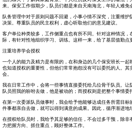
来。保安工作假期少，队员们都是来自天南海北，年轻人难免
队务管理中对于原则问题不回避，小事小情不深究，注重维护
决策。尊重队员的民主权利，虚心听取他们的意见建议。
客户单位种类较多，工作侧重点也有所不同。针对这种情况，
际，有针对性地组织学习、训练。这样一来，给了基层值勤点
注重培养学会授权
一个人的能力及精力是有限的，在和身边的几个保安班长一起聊
也知道授权的重要性，但他们常常抱怨没有可以委托的人。其
会。
我在日常工作中，会将一些事情直接委托给几位骨干队员。让
队员照我的吩咐去做，他是被动的；而授权则是把整个事情委
在第一次委派队员做事时，我会给予他能够达成任务所需目标
件事都亲自去做，就可以得到满意的成果。因此，循序渐进地
在授权给队员时，我给予其足够的信任，不会过多干预，除非
力把握方向、抓住重点，顾好整体工作。